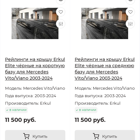
Рейлинги на крышу Erkul
Рейлинги на крышу Erkul
Elite чёрные на короткую
Elite чёрные на среднюю
базу для Mercedes
базу для Mercedes
Vito/Viano 2003-2024
Vito/Viano 2003-2024
Модель: Mercedes Vito/Viano
Модель: Mercedes Vito/Viano
Года выпуска: 2003-2024
Года выпуска: 2003-2024
Производитель: Erkul
Производитель: Erkul
в наличии
в наличии
11 500 руб.
11 500 руб.
Купить
Купить