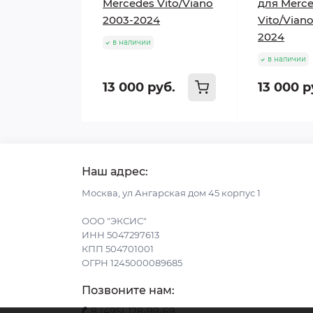
Mercedes Vito/Viano
для Merc
2003-2024
Vito/Vian
2024
в наличии
в наличии
13 000 руб.
13 000 р
Наш адрес:
Москва, ул Ангарская дом 45 корпус 1
ООО "ЭКСИС"
ИНН 5047297613
КПП 504701001
ОГРН 1245000089685
Позвоните нам:
8 (495) 128-99-69