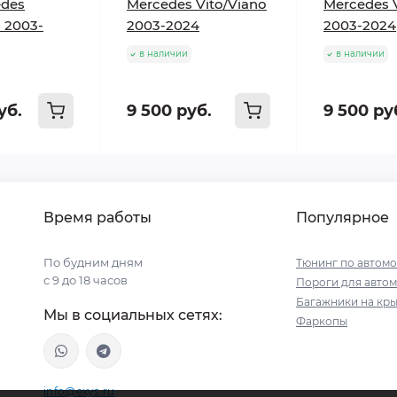
edes
Mercedes Vito/Viano
Mercedes 
o 2003-
2003-2024
2003-2024
в наличии
в наличии
уб.
9 500 руб.
9 500 ру
Время работы
Популярное
По будним дням
Тюнинг по автом
с 9 до 18 часов
Пороги для авто
Багажники на кр
Мы в социальных сетях:
Фаркопы
info@exys.ru