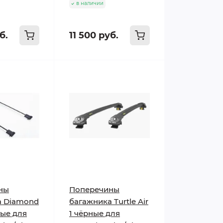
в наличии
б.
11 500 руб.
ны
Поперечины
а Diamond
багажника Turtle Air
ые для
1 чёрные для