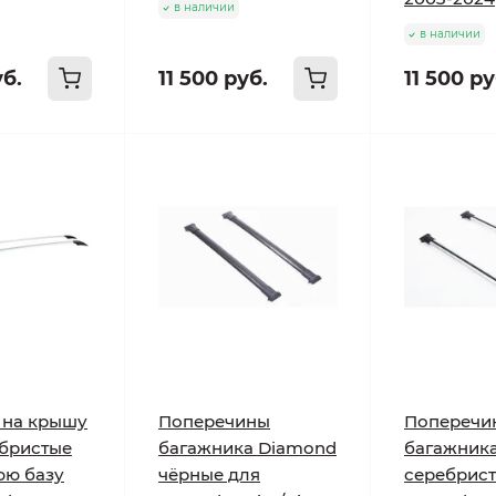
в наличии
в наличии
уб.
11 500 руб.
11 500 ру
 на крышу
Поперечины
Поперечи
ебристые
багажника Diamond
багажник
юю базу
чёрные для
серебрист