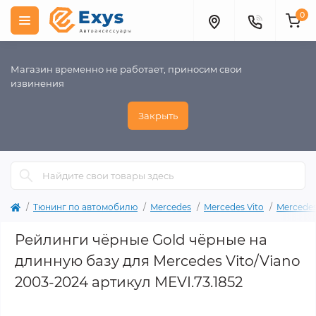
0
Магазин временно не работает, приносим свои
извинения
Закрыть
Тюнинг по автомобилю
Mercedes
Mercedes Vito
Mercedes
Рейлинги чёрные Gold чёрные на
длинную базу для Mercedes Vito/Viano
2003-2024 артикул MEVI.73.1852