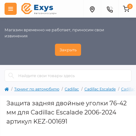
0
Магазин временно не работает, приносим свои
извинения
Закрыть
Тюнинг по автомобилю
Cadillac
Cadillac Escalade
Cadilla
Защита задняя двойные уголки 76-42
мм для Cadillac Escalade 2006-2024
артикул KEZ-001691