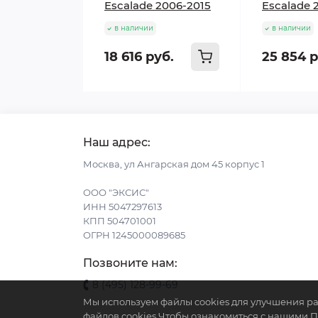
Escalade 2006-2015
Escalade 
в наличии
в наличии
18 616 руб.
25 854 р
Наш адрес:
Москва, ул Ангарская дом 45 корпус 1
ООО "ЭКСИС"
ИНН 5047297613
КПП 504701001
ОГРН 1245000089685
Позвоните нам:
8 (495) 128-99-69
Мы используем файлы cookies для улучшения ра
файлов cookies.Чтобы ознакомиться с нашими 