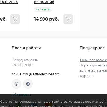
2006-2024
алюминий
в наличии
уб.
14 990 руб.
Время работы
Популярное
По будним дням
Тюнинг по автом
с 9 до 18 часов
Пороги для авто
Багажники на кр
Мы в социальных сетях:
Фаркопы
info@exys.ru
боты сайта. Оставаясь на нашем сайте, вы соглашаетесь с услов
Положениями о конфиденциальности и об использовании файлов c