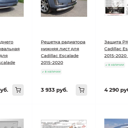
аднего
Решетка радиатора
Защита РК
овальная
нижняя лист для
Cadillac E
 для
Cadillac Escalade
2015-2020
scalade
2015-2020
в наличии
в наличии
уб.
3 933 руб.
4 290 ру