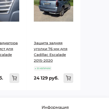
адиатора
Защита задняя
ист для
уголки 76 мм для
scalade
Cadillac Escalade
2015-2020
в наличии
б.
24 129 руб.
Информация