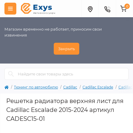
0
Магазин временно не работает, приносим свои
извинения
Закрыть
Тюнинг по автомобилю
Cadillac
Cadillac Escalade
Cadilla
Решетка радиатора верхняя лист для
Cadillac Escalade 2015-2024 артикул
CADESC15-01