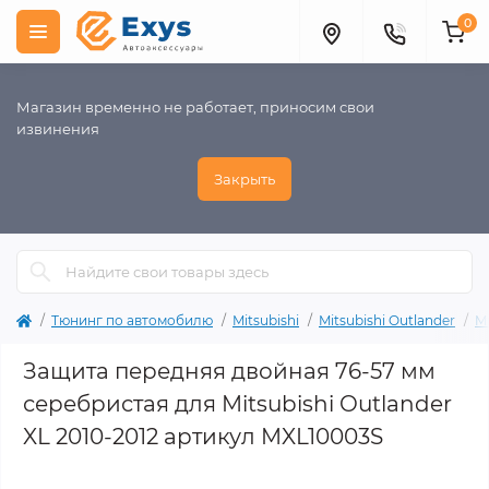
0
Магазин временно не работает, приносим свои
извинения
Закрыть
Тюнинг по автомобилю
Mitsubishi
Mitsubishi Outlander
Mi
Защита передняя двойная 76-57 мм
серебристая для Mitsubishi Outlander
XL 2010-2012 артикул MXL10003S