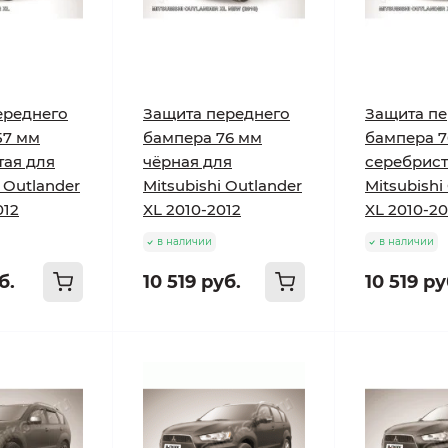
ереднего
Защита переднего
Защита пе
57 мм
бампера 76 мм
бампера 7
тая для
чёрная для
серебрист
i Outlander
Mitsubishi Outlander
Mitsubishi
012
XL 2010-2012
XL 2010-20
в наличии
в наличии
б.
10 519 руб.
10 519 ру