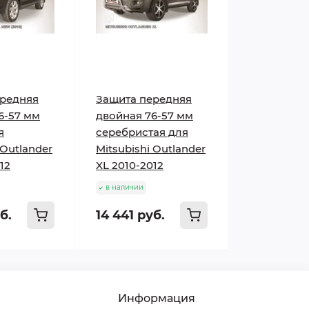
ередняя
Защита передняя
6-57 мм
двойная 76-57 мм
я
серебристая для
 Outlander
Mitsubishi Outlander
12
XL 2010-2012
в наличии
б.
14 441 руб.
Информация