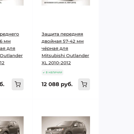
реднего
Защита передняя
6 мм
двойная 57-42 мм
ая для
чёрная для
 Outlander
Mitsubishi Outlander
12
XL 2010-2012
в наличии
б.
12 088 руб.