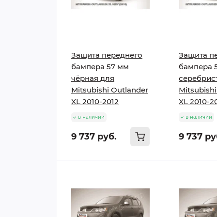
Защита переднего
Защита п
бампера 57 мм
бампера 
чёрная для
серебрис
Mitsubishi Outlander
Mitsubish
XL 2010-2012
XL 2010-2
в наличии
в наличии
9 737 руб.
9 737 ру