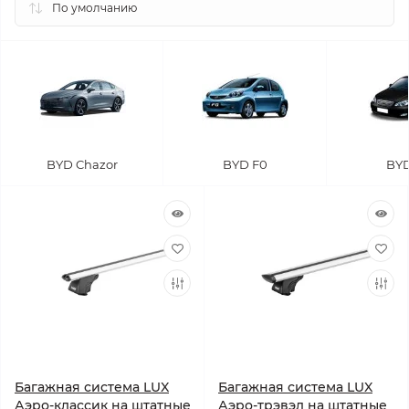
BYD Chazor
BYD F0
BYD
Багажная система LUX
Багажная система LUX
Аэро-классик на штатные
Аэро-трэвэл на штатные