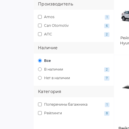
Производитель
Amos
1
Can Otomotiv
6
АПС
2
Рей
Hyun
Наличие
Все
В наличии
2
Нет в наличии
7
Категория
Поперечины багажника
1
Рейлинги
8
Рейл