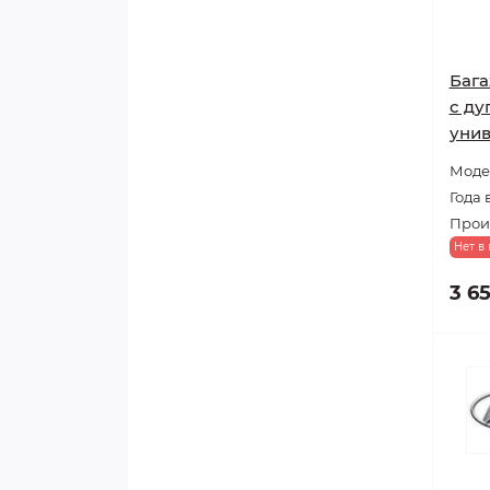
Бага
с ду
уни
Моде
Года
Прои
Нет в
3 6