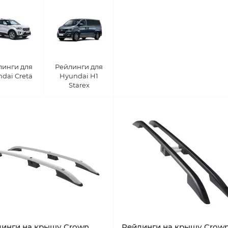
линги для
Рейлинги для
dai Creta
Hyundai H1
Starex
инги на крышу Crown
Рейлинги на крышу Crow