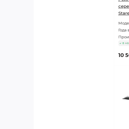
сере
Star
Модел
Года 
Прои
в н
10 