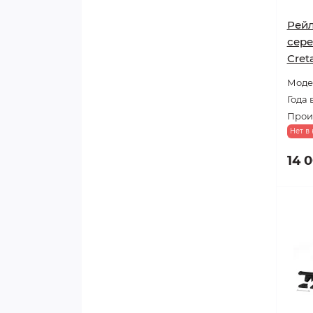
Рейл
сере
Cret
Модел
Года 
Прои
Нет в
14 