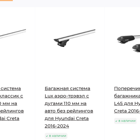
 система
Багажная система
Поперечи
классик с
Lux аэро-трэвэл с
багажника
0 мм на
дугами 110 мм на
L45 для H
рейлингов
авто без рейлингов
Creta 2016
ai Creta
для Hyundai Creta
в наличии
2016-2024
в наличии