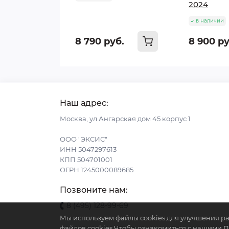
2024
в наличии
8 790 руб.
8 900 ру
Наш адрес:
Москва, ул Ангарская дом 45 корпус 1
ООО "ЭКСИС"
ИНН 5047297613
КПП 504701001
ОГРН 1245000089685
Позвоните нам:
8 (495) 128-99-69
Мы используем файлы cookies для улучшения ра
файлов cookies.Чтобы ознакомиться с нашими 