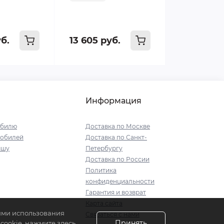
уб.
13 605 руб.
Информация
обилю
Доставка по Москве
мобилей
Доставка по Санкт-
ышу
Петербургу
Доставка по России
Политика
конфиденциальности
Гарантия и возврат
Карта сайта
иями использования
Связаться с нами
Принять
ookie, нажмите здесь.