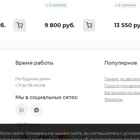
в наличии
в наличии
б.
9 800 руб.
13 550 р
Время работы
Популярное
По будним дням
Тюнинг по автом
с 9 до 18 часов
Пороги для авто
Багажники на кр
Мы в социальных сетях:
Фаркопы
info@exys.ru
боты сайта. Оставаясь на нашем сайте, вы соглашаетесь с услов
Положениями о конфиденциальности и об использовании файлов c