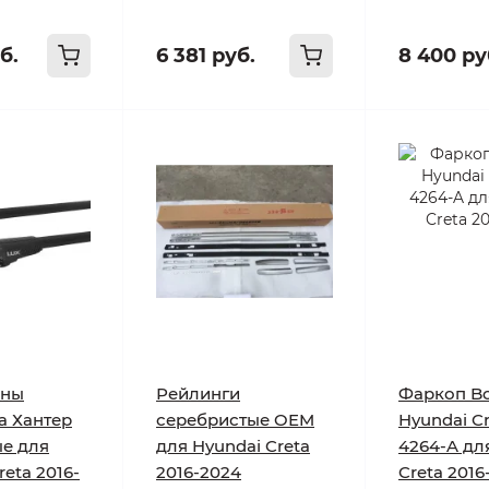
б.
6 381 руб.
8 400 ру
ины
Рейлинги
Фаркоп Bo
а Хантер
серебристые OEM
Hyundai C
ые для
для Hyundai Creta
4264-A дл
reta 2016-
2016-2024
Creta 2016