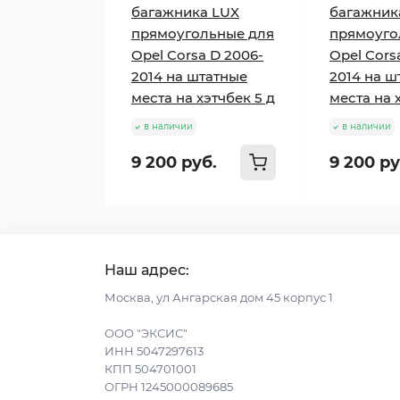
багажника LUX
багажник
прямоугольные для
прямоуго
Opel Corsa D 2006-
Opel Cors
2014 на штатные
2014 на ш
места на хэтчбек 5 д
места на 
в наличии
в наличии
9 200 руб.
9 200 ру
Наш адрес:
Москва, ул Ангарская дом 45 корпус 1
ООО "ЭКСИС"
ИНН 5047297613
КПП 504701001
ОГРН 1245000089685