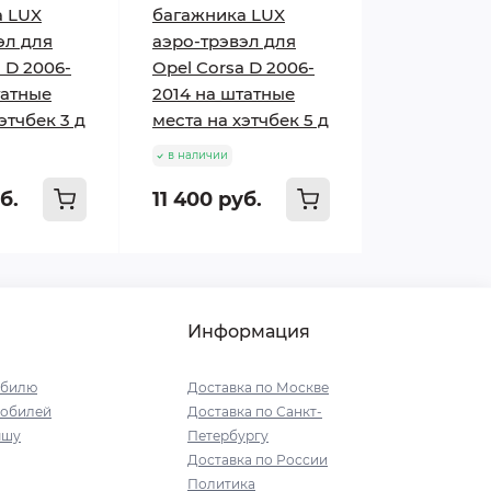
а LUX
багажника LUX
эл для
аэро-трэвэл для
 D 2006-
Opel Corsa D 2006-
татные
2014 на штатные
этчбек 3 д
места на хэтчбек 5 д
в наличии
б.
11 400 руб.
Информация
обилю
Доставка по Москве
мобилей
Доставка по Санкт-
ышу
Петербургу
Доставка по России
Политика