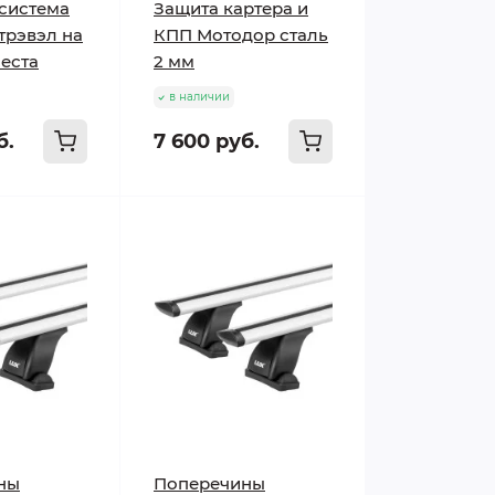
система
Защита картера и
трэвэл на
КПП Мотодор сталь
еста
2 мм
в наличии
б.
7 600 руб.
ны
Поперечины