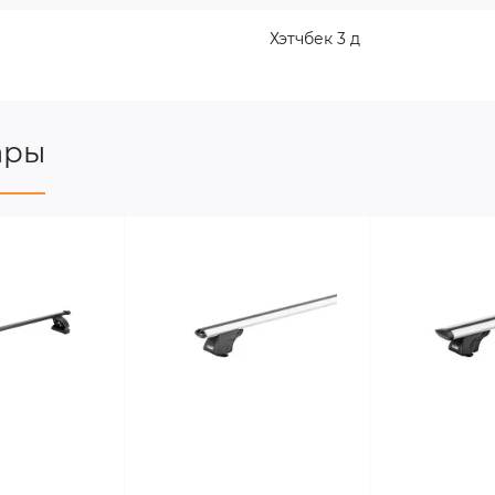
Хэтчбек 3 д
ары