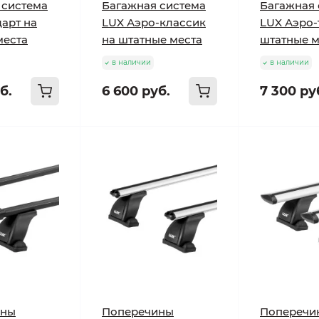
 система
Багажная система
Багажная 
арт на
LUX Аэро-классик
LUX Аэро-
места
на штатные места
штатные м
в наличии
в наличии
б.
6 600 руб.
7 300 ру
ины
Поперечины
Поперечи