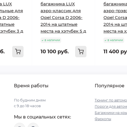
а LUX
багажника LUX
багажник
льные для
аэро-классик для
аэро-трэв
a D 2006-
Opel Corsa D 2006-
Opel Corsa
татные
2014 на штатные
2014 на ш
хэтчбек 3 д
места на хэтчбек 5 д
места на х
в наличии
в наличии
б.
10 100 руб.
11 400 ру
Время работы
Популярное
По будним дням
Тюнинг по автом
с 9 до 18 часов
Пороги для авто
Багажники на кр
Мы в социальных сетях:
Фаркопы