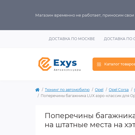
Магазин временно не работает, приносим свои
ДОСТАВКА ПО МОСКВЕ
ДОСТАВКА ПО 
Каталог товаро
Тюнинг по автомобилю
Opel
Opel Corsa
Поперечины багажника LUX аэро-классик для Opel
Поперечины багажника 
на штатные места на хэт