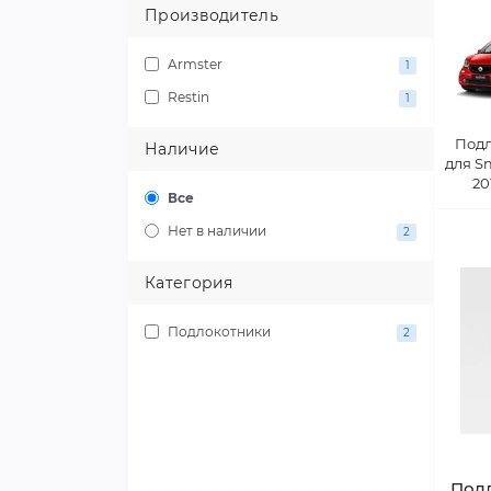
Производитель
Armster
1
Restin
1
Под
Наличие
для Sm
20
Все
Нет в наличии
2
Категория
Подлокотники
2
Под