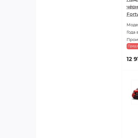
чёрн
Fort
Модел
Года 
Произ
Предз
12 9