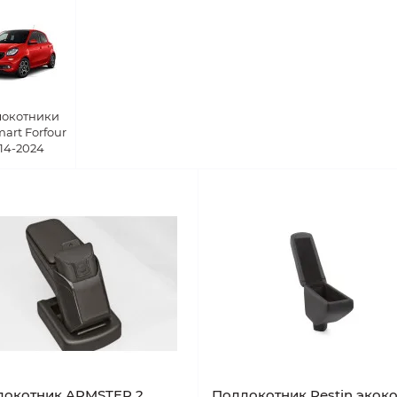
локотники
art Forfour
14-2024
локотник ARMSTER 2
Подлокотник Restin экок