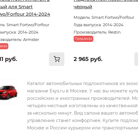
ый для Smart
чёрный
wo/Forfour 2014-2024
Модель: Smart Fortwo/Forfour
ь: Smart Fortwo/Forfour
Года выпуска: 2014-2024
выпуска: 2014-2024
Производитель: Restin
Предзаказ
водитель: Armster
аказ
11 руб.
2 965 руб.
Каталог автомобильных подлокотников из экоко
магазине Exys.ru в Москве. У нас вы можете куп
российских и иностранных производителей. М
четырёх-местный изготовлены из качественной
за несколько минут. Вид салона вашего автомо
управление станет комфортнее. Купите подлоко
Москве и России курьером или транспортными