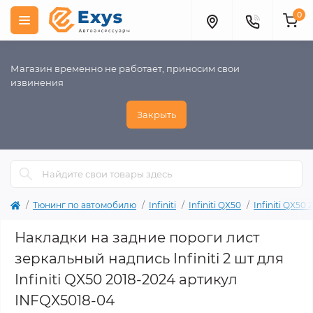
0
Магазин временно не работает, приносим свои
извинения
Закрыть
Тюнинг по автомобилю
Infiniti
Infiniti QX50
Infiniti QX50
Накладки на задние пороги лист
зеркальный надпись Infiniti 2 шт для
Infiniti QX50 2018-2024 артикул
INFQX5018-04