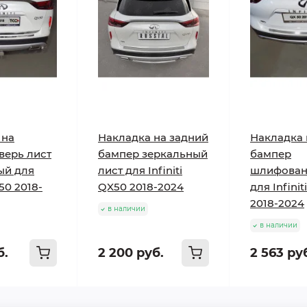
 на
Накладка на задний
Накладка 
верь лист
бампер зеркальный
бампер
ый для
лист для Infiniti
шлифован
X50 2018-
QX50 2018-2024
для Infini
2018-2024
в наличии
в наличии
б.
2 200 руб.
2 563 ру