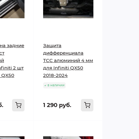
на задние
Защита
ст
дифференциала
ый
ТСС алюминий 4 мм
finiti 2 шт
для Infiniti QX50
ti QX50
2018-2024
в наличии
б.
1 290 руб.