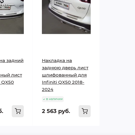
на задний
Накладка на
заднюю дверь лист
ный лист
шлифованный для
ti QX50
Infiniti QX50 2018-
2024
в наличии
б.
2 563 руб.