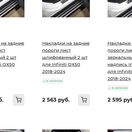
 на задние
Накладки на задние
Накладки 
ист
пороги лист
пороги ли
ый 2 шт
шлифованный 2 шт
зеркальн
ti QX50
для Infiniti QX50
надпись In
2018-2024
для Infini
2018-2024
в наличии
в наличии
б.
2 563 руб.
2 595 ру