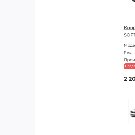
Ковр
SOF
Модел
Года 
Прои
Предз
2 2