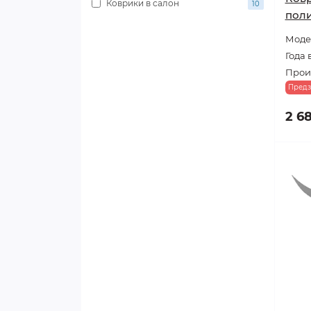
Коврики в салон
10
поли
Модел
Года 
Прои
Предз
2 6