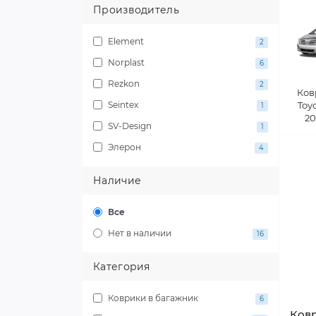
Производитель
Element
2
Norplast
6
Rezkon
2
Ков
Seintex
Toy
1
20
SV-Design
1
Элерон
4
Наличие
Все
Нет в наличии
16
Категория
Коврики в багажник
6
Ковр