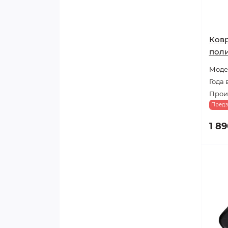
Ковр
поли
Модел
Года 
Произ
Предз
1 89