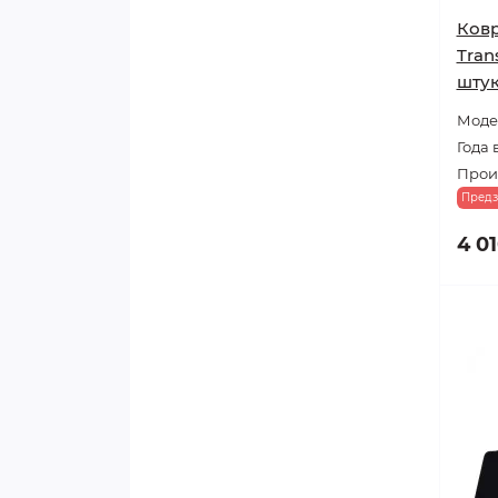
Ковр
Tran
шту
Модел
Года 
Прои
Предз
4 01