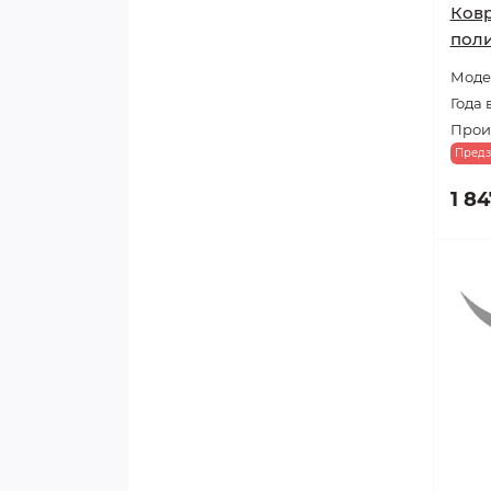
Ковр
поли
Модел
Года 
Произ
Предз
1 84