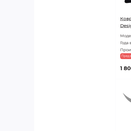
Ковр
Desi
Модел
Года 
Прои
Предз
1 80