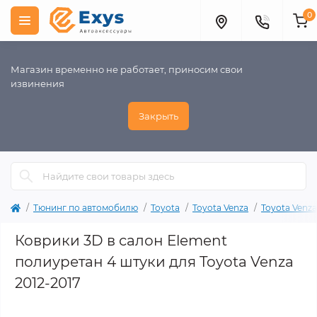
0
Магазин временно не работает, приносим свои
извинения
Закрыть
Тюнинг по автомобилю
Toyota
Toyota Venza
Toyota Venza
Коврики 3D в салон Element
полиуретан 4 штуки для Toyota Venza
2012-2017