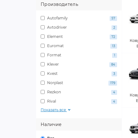
Производитель
Autofamily
57
Avtodriver
2
Element
72
Ков
Euromat
13
Format
1
Klever
84
Kvest
3
Norplast
179
Rezkon
4
Ков
Rival
4
Показать все
Наличие