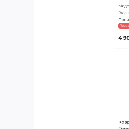
Моде
Года 
Произ
Предз
4 9
Ковр
Stan