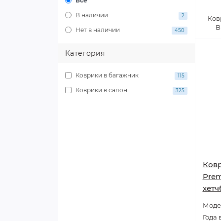
Все
В наличии
2
Ков
B
Нет в наличии
450
Категория
Коврики в багажник
115
Коврики в салон
325
Ковр
Prem
хетч
Моде
Года 