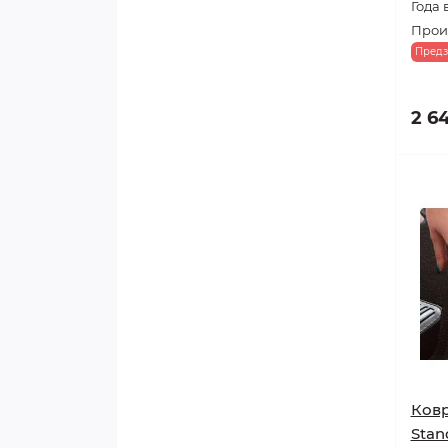
Года 
Произ
Предз
2 6
Ковр
Stan