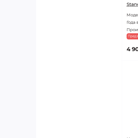
Stan
Моде
Года 
Произ
Предз
4 9