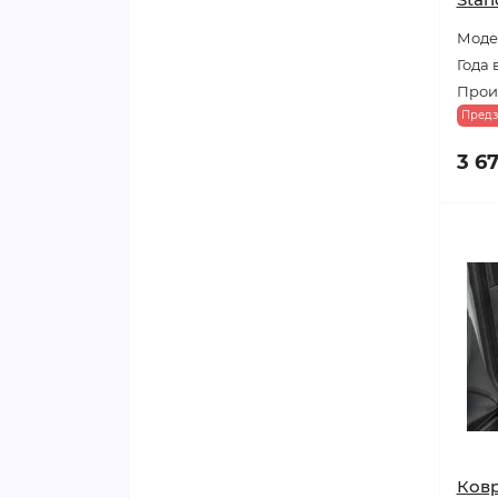
Моде
Года 
Произ
Предз
3 6
Ковр