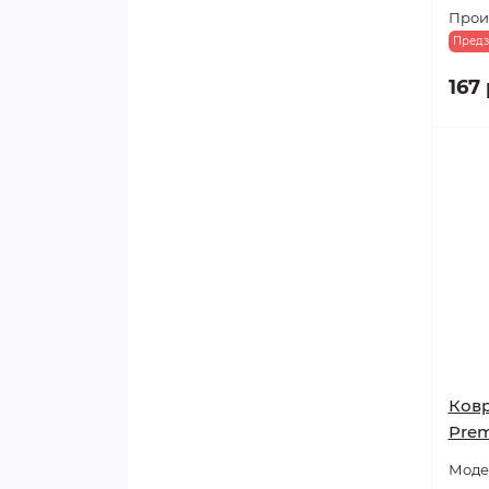
Произ
Предз
167 
Ковр
Prem
Моде