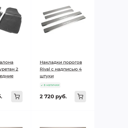
салона
Накладки порогов
уретан 2
Rival с надписью 4
редние
штуки
в наличии
.
2 720 руб.