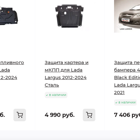
опливного
Защита картера и
Защита пе
Lada
мКПП для Lada
бампера 
12-2024
Largus 2012-2024
Black Edit
Сталь
Lada Largu
2021
в наличии
в наличии
б.
4 990 руб.
7 406 ру