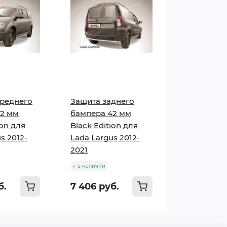
реднего
Защита заднего
42 мм
бампера 42 мм
ion для
Black Edition для
s 2012-
Lada Largus 2012-
2021
в наличии
б.
7 406 руб.