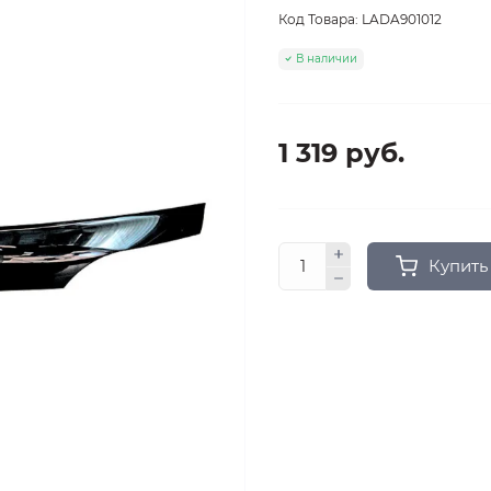
Код Товара:
LADA901012
В наличии
1 319 руб.
Купить