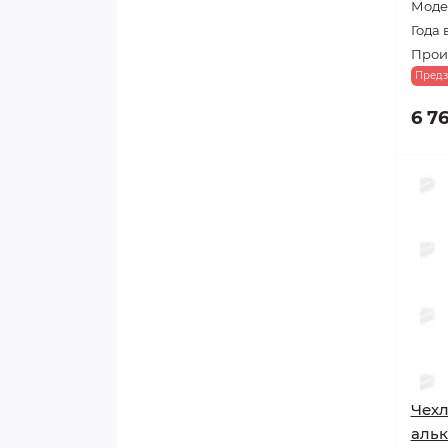
Модел
Года 
Прои
Предз
6 7
Чехл
альк