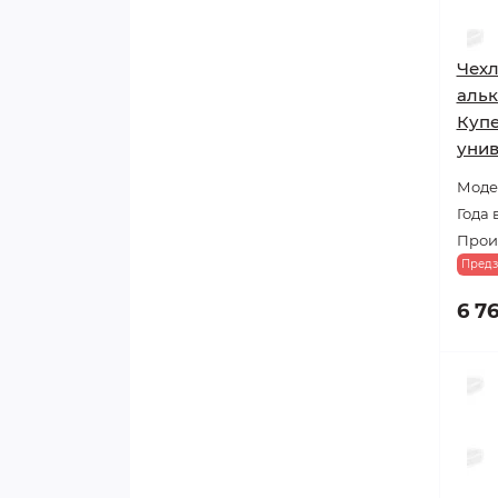
Чехл
альк
Купе
уни
Модел
Года 
Прои
Предз
6 7