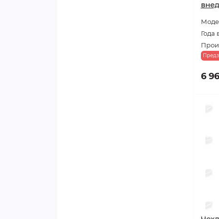
вне
Модел
Года 
Прои
Предз
6 9
Чехл