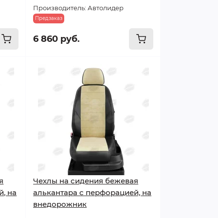
Производитель: Автолидер
Предзаказ
6 860 руб.
я
Чехлы на сидения бежевая
, на
алькантара с перфорацией, на
внедорожник