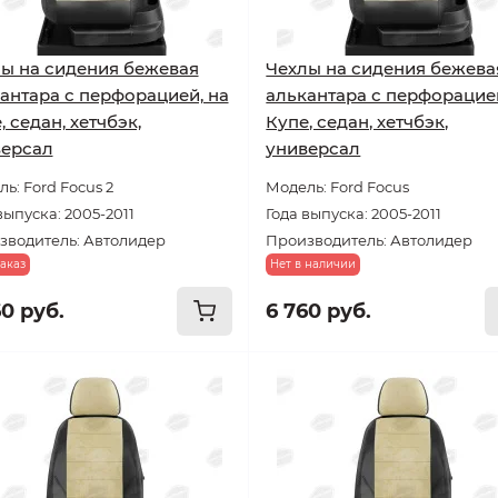
ы на сидения бежевая
Чехлы на сидения бежева
антара с перфорацией, на
алькантара с перфорацией
, седан, хетчбэк,
Купе, седан, хетчбэк,
версал
универсал
ь: Ford Focus 2
Модель: Ford Focus
выпуска: 2005-2011
Года выпуска: 2005-2011
зводитель: Автолидер
Производитель: Автолидер
аказ
Нет в наличии
60 руб.
6 760 руб.