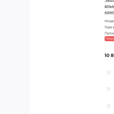
альк
ком
Модел
Года 
Прои
Предз
10 