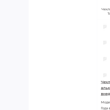
Чехл
T
Чехл
альк
вне
Модел
Года 