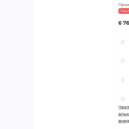
Прои
Предз
6 7
Чехл
альк
вне