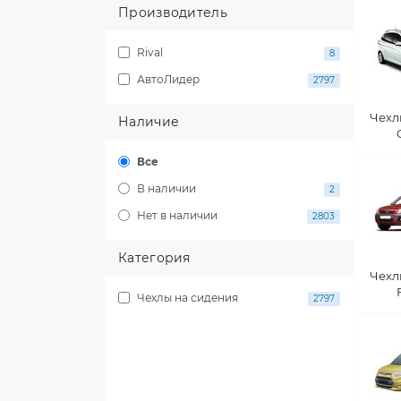
Производитель
Rival
8
АвтоЛидер
2797
Чехл
Наличие
Все
В наличии
2
Нет в наличии
2803
Категория
Чехл
Чехлы на сидения
2797