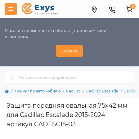
0
Магазин временно не работает, приносим свои
извинения
Закрыть
Тюнинг по автомобилю
Cadillac
Cadillac Escalade
Cadilla
Защита передняя овальная 75х42 мм
для Cadillac Escalade 2015-2024
артикул CADESC15-03