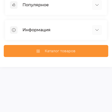
Популярное
Тюнинг по автомобилю
Пороги для автомобилей
Информация
Багажники на крышу
Фаркопы
Доставка по Москве
Доставка по Санкт-Петербургу
Каталог товаров
Доставка по России
Политика конфиденциальности
Гарантия и возврат
Карта сайта
Связаться с нами