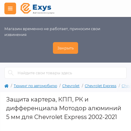
Магазин временно не работает, приносим свои
извинения
Закрыть
Тюнинг по автомобилю
Chevrolet
Chevrolet Express
Chevr
Защита картера, КПП, РК и
дифференциала Мотодор алюминий
5 мм для Chevrolet Express 2002-2021