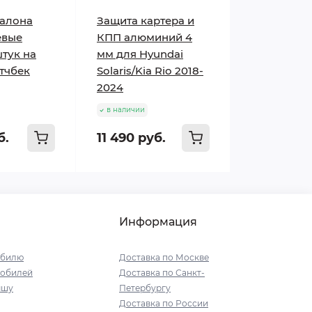
салона
Защита картера и
евые
КПП алюминий 4
штук на
мм для Hyundai
етчбек
Solaris/Kia Rio 2018-
2024
в наличии
б.
11 490 руб.
Информация
обилю
Доставка по Москве
мобилей
Доставка по Санкт-
ышу
Петербургу
Доставка по России