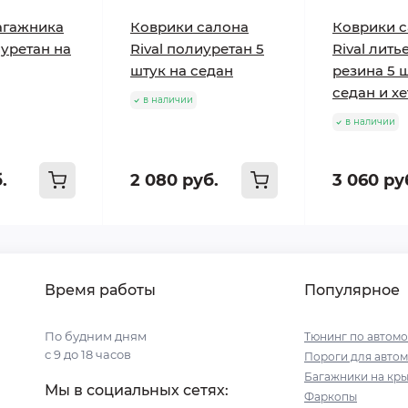
агажника
Коврики салона
Коврики 
иуретан на
Rival полиуретан 5
Rival лить
штук на седан
резина 5 
седан и х
в наличии
в наличии
.
2 080 руб.
3 060 ру
Время работы
Популярное
По будним дням
Тюнинг по автом
с 9 до 18 часов
Пороги для авто
Багажники на кр
Мы в социальных сетях:
Фаркопы