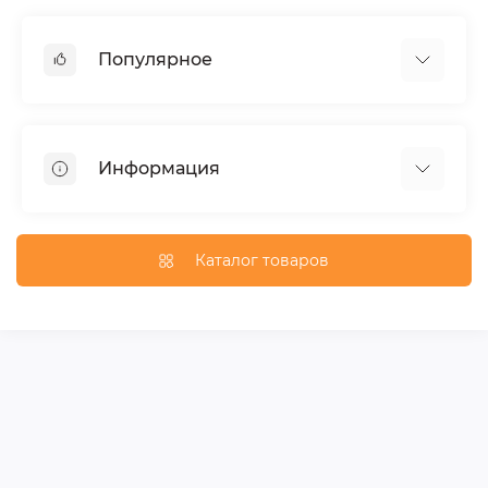
Популярное
Тюнинг по автомобилю
Пороги для автомобилей
Информация
Багажники на крышу
Фаркопы
Доставка по Москве
Доставка по Санкт-Петербургу
Каталог товаров
Доставка по России
Политика конфиденциальности
Гарантия и возврат
Карта сайта
Связаться с нами