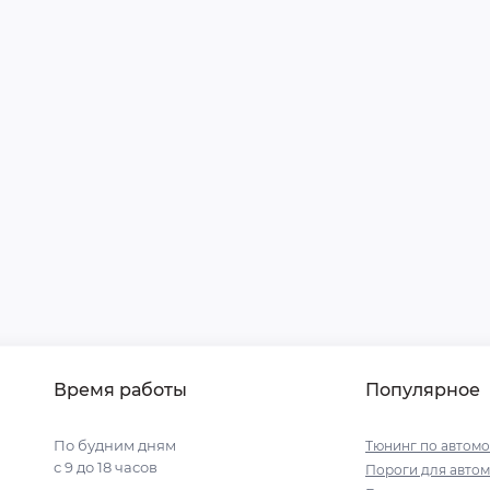
Время работы
Популярное
По будним дням
Тюнинг по автом
с 9 до 18 часов
Пороги для авто