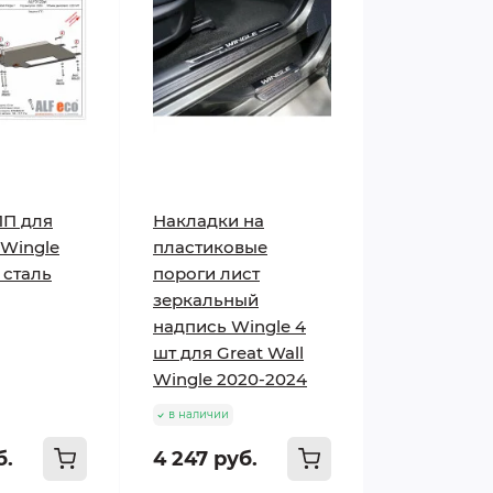
ПП для
Накладки на
 Wingle
пластиковые
 сталь
пороги лист
зеркальный
надпись Wingle 4
шт для Great Wall
Wingle 2020-2024
в наличии
б.
4 247 руб.