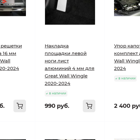
 решетки
Накладка
Упор капо
 16 мм
площадки левой
комплект 
 Wall
ноги лист
Wall Wingl
20-2024
алюминий 4 мм для
2024
Great Wall Wingle
в наличии
2020-2024
в наличии
б.
990 руб.
2 400 ру