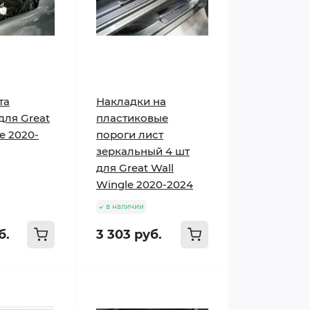
та
Накладки на
для Great
пластиковые
e 2020-
пороги лист
зеркальный 4 шт
для Great Wall
Wingle 2020-2024
в наличии
б.
3 303 руб.