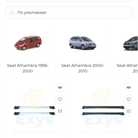
Seat Alhambra 1996-
Seat Alhambra 2000-
Seat Alha
2000
2010
20