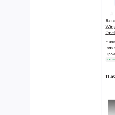
Баг
Wing
Opel
Модел
Года 
Произ
в н
11 5