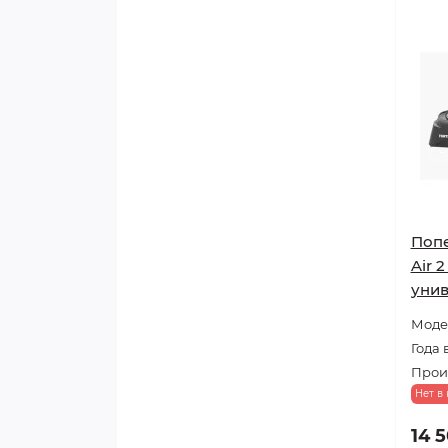
Попе
Air 
унив
Модел
Года 
Прои
Нет в
14 