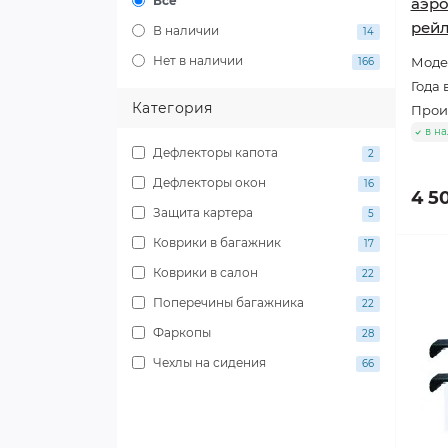
Все
аэро
рейл
В наличии
14
Нет в наличии
Моде
166
Года
Категория
Прои
в н
Дефлекторы капота
2
Дефлекторы окон
16
4 5
Защита картера
5
Коврики в багажник
17
Коврики в салон
22
Поперечины багажника
22
Фаркопы
28
Чехлы на сидения
66