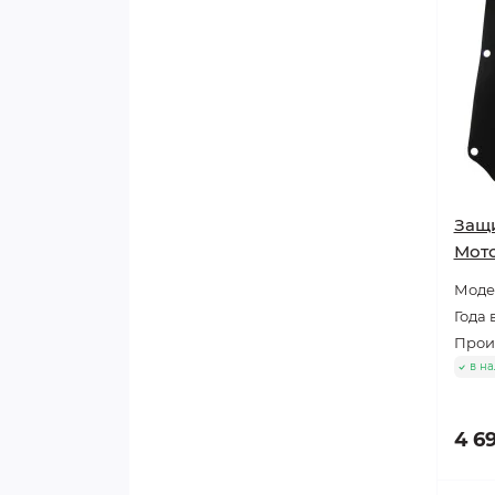
Защи
Мото
Модел
Года 
Прои
в н
4 6