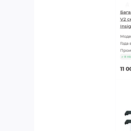
Бага
V2 с
Insi
Модел
Года 
Произ
в н
11 0