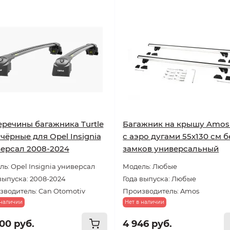
речины багажника Turtle
Багажник на крышу Amos 
2 чёрные для Opel Insignia
с аэро дугами 55х130 см б
ерсал 2008-2024
замков универсальный
ь: Opel Insignia универсал
Модель: Любые
выпуска: 2008-2024
Года выпуска: Любые
зводитель: Can Otomotiv
Производитель: Amos
 наличии
Нет в наличии
500 руб.
4 946 руб.