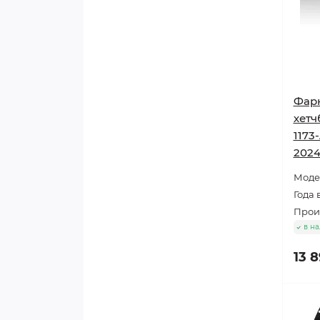
Фарк
хетч
1173
202
Модел
Года 
Произ
в н
13 8