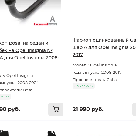
Фаркоп оцинкованный Ga
оп Bosal на седан и
шар A для Opel Insignia 2
бек на Opel Insignia №
2017
-A для Opel Insignia 2008-
4
Модель: Opel Insignia
Года выпуска: 2008-2017
ь: Opel Insignia
Производитель: Galia
выпуска: 2008-2024
в наличии
водитель: Bosal
аличии
90 руб.
21 990 руб.