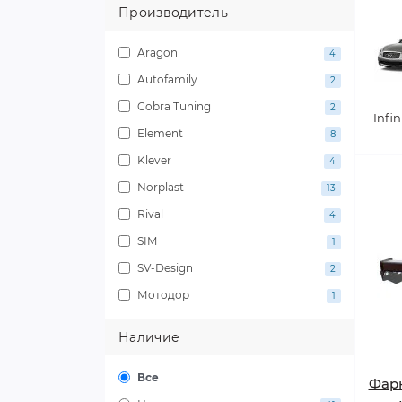
Производитель
Aragon
4
Autofamily
2
Cobra Tuning
2
Infin
Element
8
Klever
4
Norplast
13
Rival
4
SIM
1
SV-Design
2
Мотодор
1
Наличие
Все
Фарк