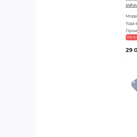
Infi
Модел
Года 
Прои
Нет в
29 