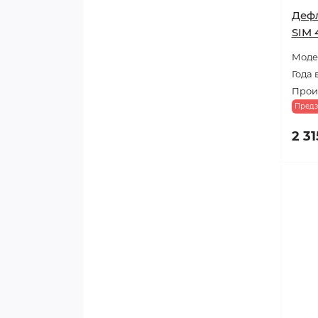
Дефл
SIM 
Модел
Года 
Прои
Предз
2 31