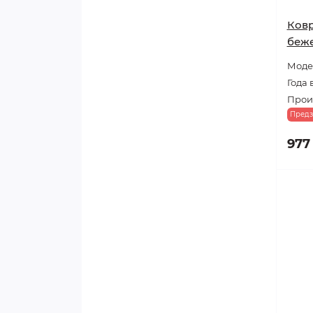
Ковр
беже
Модел
Года 
Прои
Предз
977