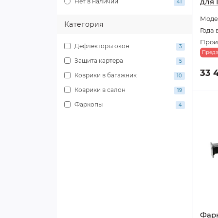
для 
Нет в наличии
41
Модел
Категория
Года 
Прои
Дефлекторы окон
3
Предз
Защита картера
5
33 
Коврики в багажник
10
Коврики в салон
19
Фаркопы
4
Фарк