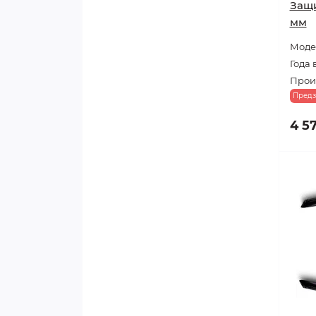
Защи
мм
Модел
Года 
Произ
Предз
4 5