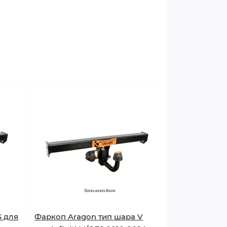
S для
Фаркоп Aragon тип шара V