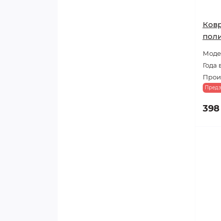
Ковр
поли
Модел
Года 
Прои
Предз
398