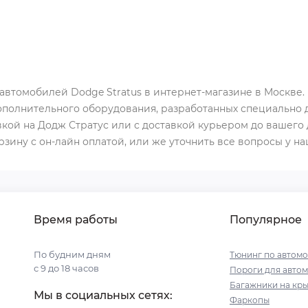
 автомобилей Dodge Stratus в интернет-магазине в Москв
ополнительного оборудования, разработанных специально д
вкой на Додж Стратус или с доставкой курьером до вашего
орзину с он-лайн оплатой, или же уточнить все вопросы у н
Время работы
Популярное
По будним дням
Тюнинг по автом
с 9 до 18 часов
Пороги для авто
Багажники на кр
Мы в социальных сетях:
Фаркопы