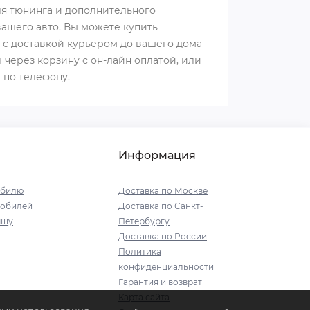
я тюнинга и дополнительного
ашего авто. Вы можете купить
и с доставкой курьером до вашего дома
 через корзину с он-лайн оплатой, или
 по телефону.
Информация
обилю
Доставка по Москве
мобилей
Доставка по Санкт-
ышу
Петербургу
Доставка по России
Политика
конфиденциальности
Гарантия и возврат
Карта сайта