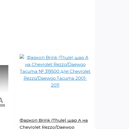
Фаркоп Brink (Thule) шар A на
Chevrolet Rezzo/Daewoo