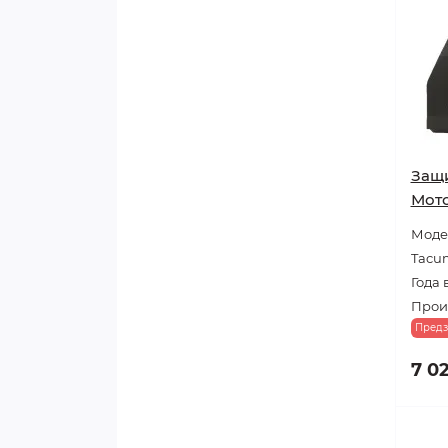
Защи
Мото
Модел
Tacu
Года 
Прои
Предз
7 0