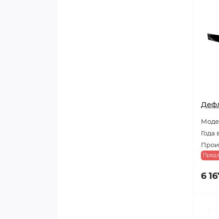
Дефл
Моде
Года 
Произ
Предз
6 16