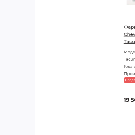
Фарк
Chev
Tacu
Модел
Tacu
Года 
Произ
Предз
19 5