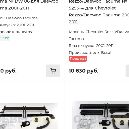
uma № DW 06 для Daewoo
Rezzo/Daewoo Tacuma №
ma 2001-2011
5255-A для Chevrolet
Rezzo/Daewoo Tacuma 200
ль: Daewoo Tacuma
2011
выпуска: 2001-2011
водитель: Avtos
Модель: Chevrolet Rezzo/Daew
аличии
Tacuma
Года выпуска: 2001-2011
Производитель: Bosal
Предзаказ
90 руб.
10 630 руб.