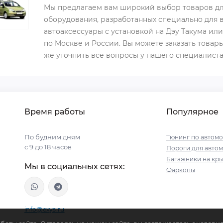
Мы предлагаем вам широкий выбор товаров дл
оборудования, разработанных специально для в
автоаксессуары с установкой на Дэу Такума ил
по Москве и России. Вы можете заказать товары
же уточнить все вопросы у нашего специалиста
Время работы
Популярное
По будним дням
Тюнинг по автом
с 9 до 18 часов
Пороги для авто
Багажники на кр
Мы в социальных сетях:
Фаркопы
info@exys.ru