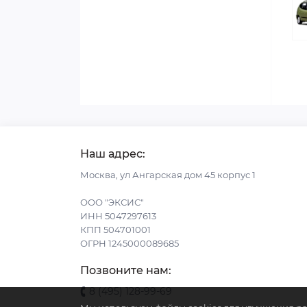
Наш адрес:
Москва, ул Ангарская дом 45 корпус 1
ООО "ЭКСИС"
ИНН 5047297613
КПП 504701001
ОГРН 1245000089685
Позвоните нам:
8 (495) 128-99-69