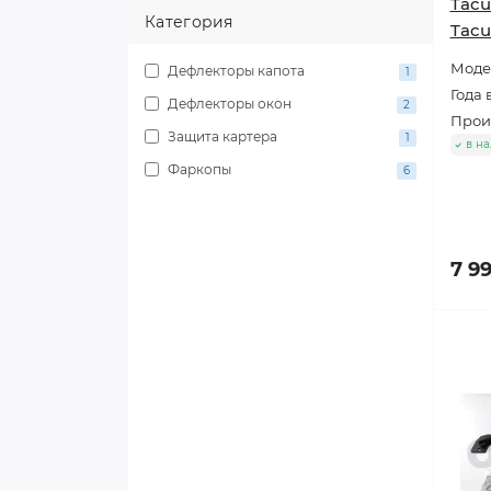
Tac
Категория
Tacu
Моде
Дефлекторы капота
1
Года 
Дефлекторы окон
2
Произ
Защита картера
1
в н
Фаркопы
6
7 9