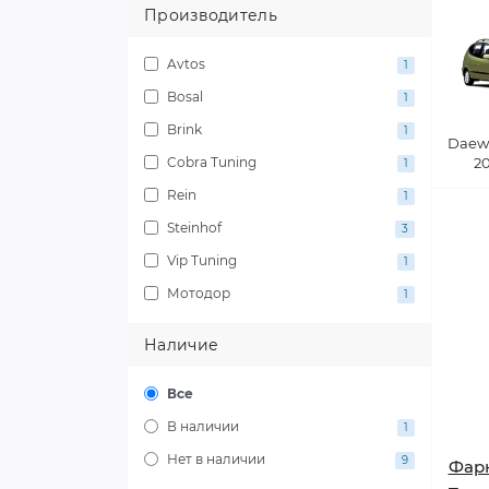
Производитель
Avtos
1
Bosal
1
Brink
1
Daew
Cobra Tuning
20
1
Rein
1
Steinhof
3
Vip Tuning
1
Мотодор
1
Наличие
Все
В наличии
1
Нет в наличии
9
Фарк