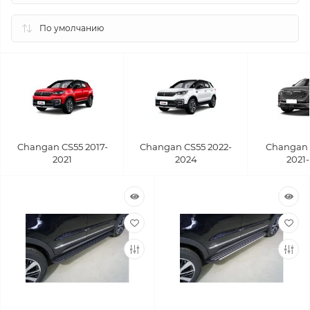
Changan CS55 2017-
Changan CS55 2022-
Changan 
2021
2024
2021