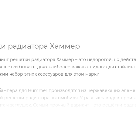
и радиатора Хаммер
нинг решётки радиатора Хаммер – это недорогой, но дейс
 решётки бывают двух наиболее важных видов: для стайли
ий набор этих аксессуаров для этой марки.
ампера для Hummer производятся из нержавеющих элемент
й решётки радиатора автомобиля. У разных заводов-произ
нтам заглушек. Самый прочный вариант – это решётки радиа
х не появляется коррозия, и вы сможете многие годы восх
ине мы не реализуем хромированные накладки. Эти детали