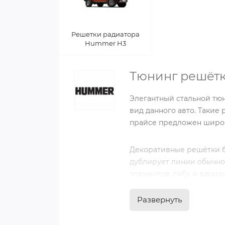
Решетки радиатора
Hummer H3
Тюнинг решётк
Элегантный стальной тю
вид данного авто. Такие
прайсе предложен широк
Декоративные решётки б
дублирует линии обычно
элементов, гибу и вариа
пластика и хрома. На ни
Развернуть
В нашем интернет-магаз