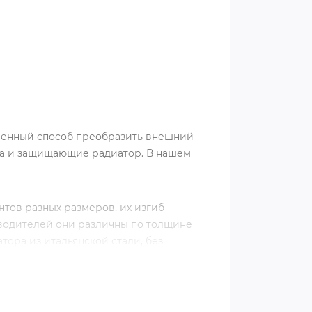
твенный способ преобразить внешний
нга и защищающие радиатор. В нашем
ов разных размеров, их изгиб
водителей они различны по толщине
тора из итальянской стали, без
ищаться их блестящим внешним видом.
 неустойчивы к зимним погодным и