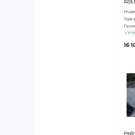
для 
Моде
Года 
Прои
в н
16 1
Рей