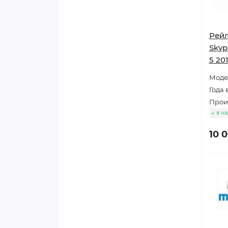
Рейл
Skyp
5 20
Модел
Года 
Произ
в н
10 