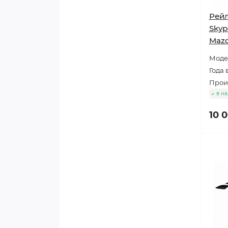
Рейл
Skyp
Mazd
Модел
Года 
Произ
в н
10 