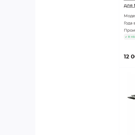
для 
Модел
Года 
Прои
в н
12 