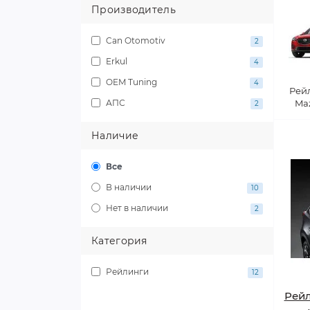
Производитель
Can Otomotiv
2
Erkul
4
OEM Tuning
4
Рей
АПС
Ma
2
Наличие
Все
В наличии
10
Нет в наличии
2
Категория
Рейлинги
12
Рей