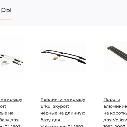
ары
 на крышу
Рейлинги на крышу
Пороги
ort
Erkul Skyport
алюминие
тые на
чёрные на длинную
на коротк
базу для
базу для
для Volks
n T4 1992-
Volkswagen T4 1992-
1992-2003