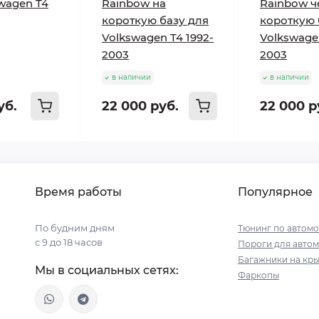
wagen T4
Rainbow на
Rainbow ч
короткую базу для
короткую 
Volkswagen T4 1992-
Volkswagen
2003
2003
в наличии
в наличии
уб.
22 000 руб.
22 000 р
Время работы
Популярное
По будним дням
Тюнинг по автом
с 9 до 18 часов
Пороги для авто
Багажники на кр
Мы в социальных сетях:
Фаркопы