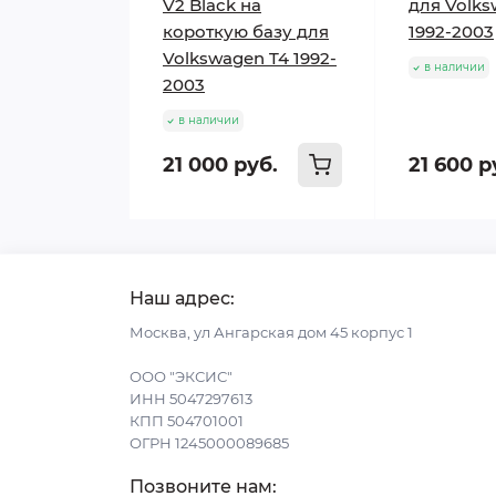
V2 Black на
для Volks
короткую базу для
1992-2003
Volkswagen T4 1992-
в наличии
2003
в наличии
21 000 руб.
21 600 р
Наш адрес:
Москва, ул Ангарская дом 45 корпус 1
ООО "ЭКСИС"
ИНН 5047297613
КПП 504701001
ОГРН 1245000089685
Позвоните нам: