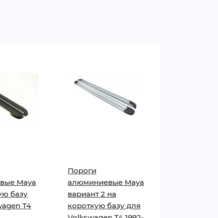
Пороги
вые Maya
алюминиевые Maya
ую базу
вариант 2 на
wagen T4
короткую базу для
Volkswagen T4 1992-