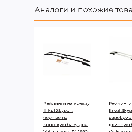
Аналоги и похожие тов
Рейлинги на крышу
Рейлинги
Erkul Skyport
Erkul Skyp
чёрные на
серебрис
короткую базу для
длинную 
Volkswagen T4 1992-
Volkswage