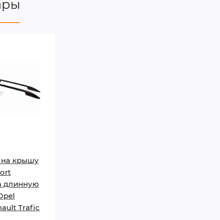
ары
 на крышу
ort
а длинную
Opel
ault Trafic