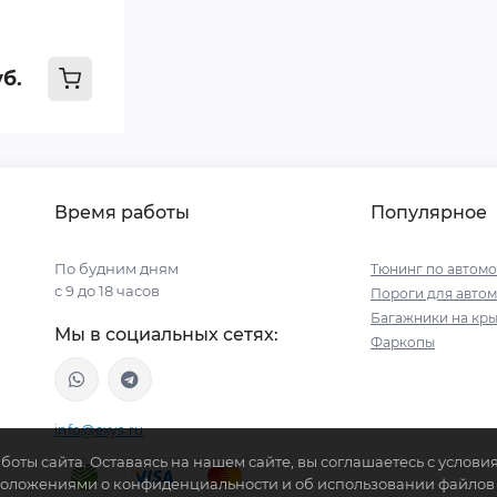
уб.
Время работы
Популярное
По будним дням
Тюнинг по автом
с 9 до 18 часов
Пороги для авто
Багажники на кр
Мы в социальных сетях:
Фаркопы
info@exys.ru
боты сайта. Оставаясь на нашем сайте, вы соглашаетесь с услов
Положениями о конфиденциальности и об использовании файлов c