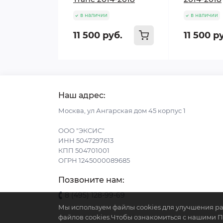
в наличии
в наличии
11 500 руб.
11 500 р
Наш адрес:
Москва, ул Ангарская дом 45 корпус 1
ООО "ЭКСИС"
ИНН 5047297613
КПП 504701001
ОГРН 1245000089685
Позвоните нам:
8 (495) 128-99-69
Мы используем файлы cookies для улучшения ра
файлов cookies.Чтобы ознакомиться с нашими 