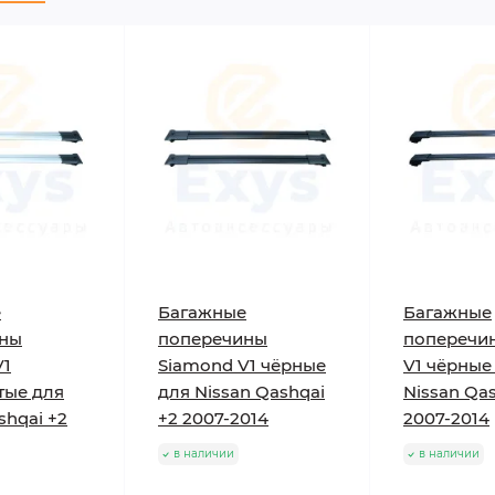
е
Багажные
Багажные
ины
поперечины
поперечин
V1
Siamond V1 чёрные
V1 чёрные
тые для
для Nissan Qashqai
Nissan Qas
shqai +2
+2 2007-2014
2007-2014
в наличии
в наличии