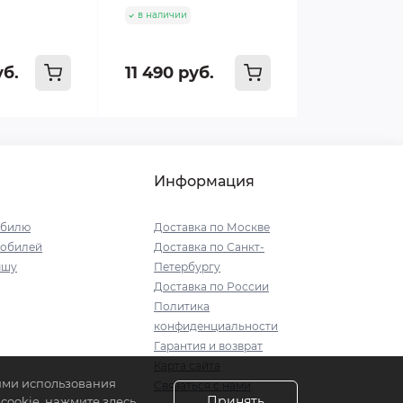
в наличии
уб.
11 490 руб.
Информация
обилю
Доставка по Москве
мобилей
Доставка по Санкт-
ышу
Петербургу
Доставка по России
Политика
конфиденциальности
Гарантия и возврат
Карта сайта
иями использования
Связаться с нами
Принять
ookie, нажмите здесь.