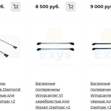
б.
8 500 руб.
9 000 ру
ины
Багажные
Багажные
а Diamond
поперечины
поперечи
тые для
Wingcarrier V1
Wingcarrie
shqai +2
серебристые для
чёрные дл
Nissan Qashqai +2
Qashqai +2