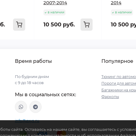
2007-2014
2014
в наличии
в наличии
б.
10 500 руб.
10 500 р
Время работы
Популярное
По будним дням
Тюнинг по автом
с 9 до 18 часов
Пороги для авто
Багажники на кр
Мы в социальных сетях:
Фаркопы
info@exys.ru
боты сайта. Оставаясь на нашем сайте, вы соглашаетесь с услов
Положениями о конфиденциальности и об использовании файлов c