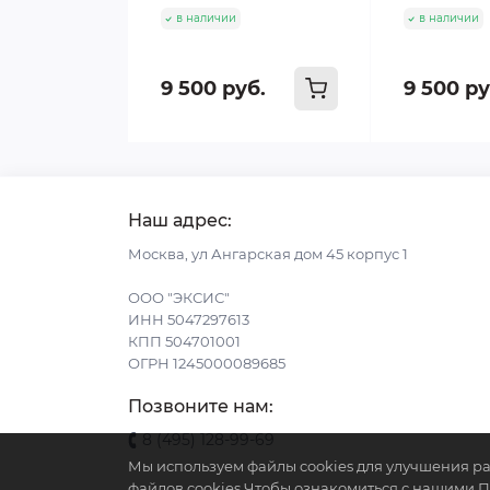
в наличии
в наличии
9 500 руб.
9 500 ру
Наш адрес:
Москва, ул Ангарская дом 45 корпус 1
ООО "ЭКСИС"
ИНН 5047297613
КПП 504701001
ОГРН 1245000089685
Позвоните нам:
8 (495) 128-99-69
Мы используем файлы cookies для улучшения ра
файлов cookies.Чтобы ознакомиться с нашими 