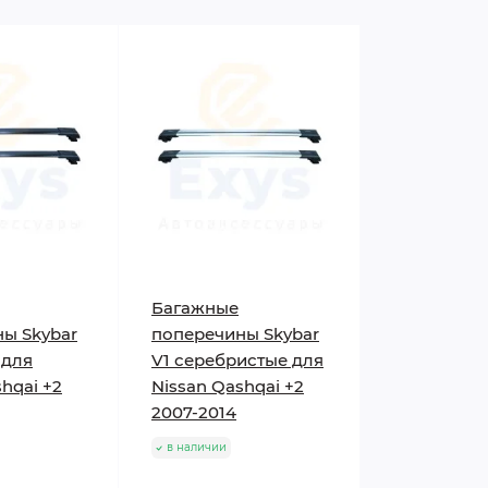
Багажные
ы Skybar
поперечины Skybar
 для
V1 серебристые для
hqai +2
Nissan Qashqai +2
2007-2014
в наличии