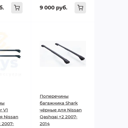
б.
9 000 руб.
Поперечины
ны
багажника Shark
r V1
чёрные для Nissan
я Nissan
Qashqai +2 2007-
 2007-
2014