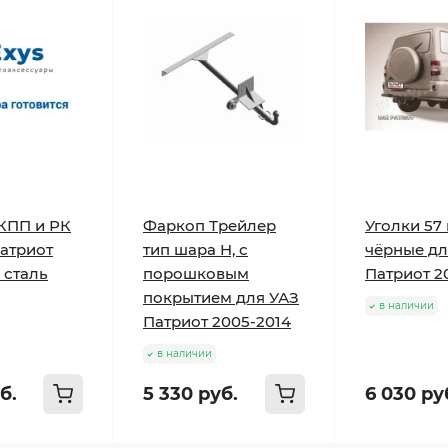
КПП и РК
Фаркоп Трейлер
Уголки 57
Патриот
тип шара H, с
чёрные дл
 сталь
порошковым
Патриот 2
покрытием для УАЗ
в наличии
Патриот 2005-2014
в наличии
б.
5 330 руб.
6 030 ру