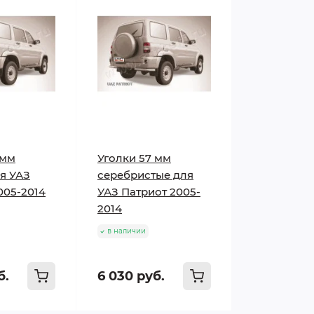
 мм
Уголки 57 мм
я УАЗ
серебристые для
005-2014
УАЗ Патриот 2005-
2014
в наличии
б.
6 030 руб.