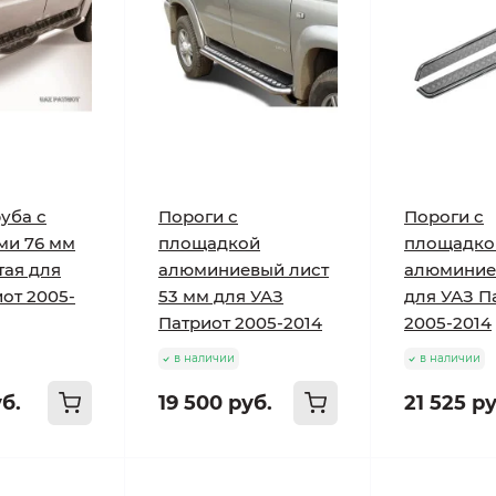
уба с
Пороги с
Пороги с
ми 76 мм
площадкой
площадко
тая для
алюминиевый лист
алюминие
от 2005-
53 мм для УАЗ
для УАЗ П
Патриот 2005-2014
2005-2014
в наличии
в наличии
уб.
19 500 руб.
21 525 ру