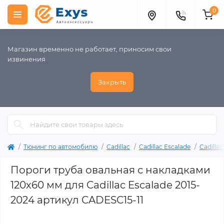
0
Магазин временно не работает, приносим свои
извинения
Закрыть
Тюнинг по автомобилю
Cadillac
Cadillac Escalade
Cadilla
Пороги труба овальная с накладками
120х60 мм для Cadillac Escalade 2015-
2024 артикул CADESC15-11