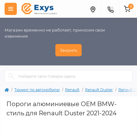
0
Магазин временно не работает, приносим свои
извинения
Закрыть
Тюнинг по автомобилю
Renault
Renault Duster
Renault D
Пороги алюминиевые ОЕМ BMW-
стиль для Renault Duster 2021-2024