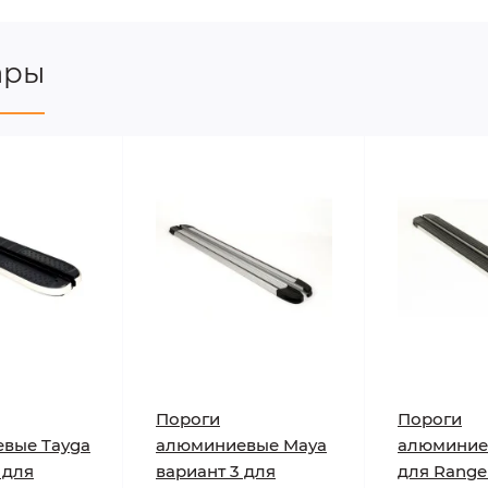
ары
Пороги
Пороги
вые Tayga
алюминиевые Maya
алюминие
 для
вариант 3 для
для Range