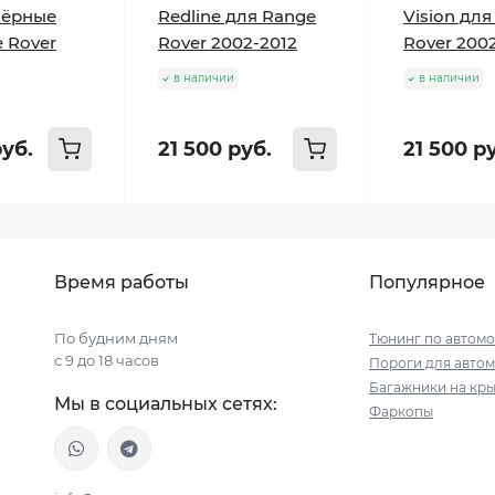
чёрные
Redline для Range
Vision дл
 Rover
Rover 2002-2012
Rover 200
в наличии
в наличии
руб.
21 500 руб.
21 500 р
Время работы
Популярное
По будним дням
Тюнинг по автом
с 9 до 18 часов
Пороги для авто
Багажники на кр
Мы в социальных сетях:
Фаркопы