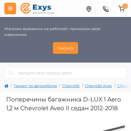
0
Магазин временно не работает, приносим свои
извинения
Закрыть
Тюнинг по автомобилю
Chevrolet
Chevrolet Aveo
Chevrol
Поперечины багажника D-LUX 1 Aero
1,2 м Chevrolet Aveo II седан 2012-2018