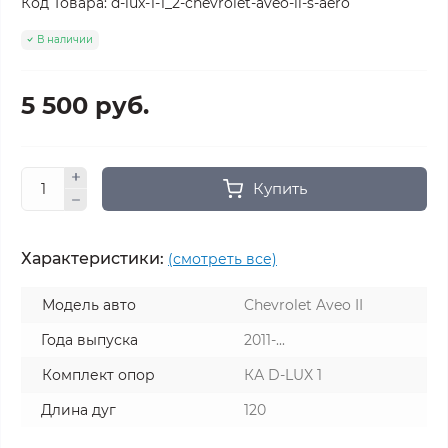
Код Товара:
d-lux-1-1_2-chevrolet-aveo-ii-s-aero
В наличии
5 500 руб.
Купить
Характеристики:
(смотреть все)
Модель авто
Chevrolet Aveo II
Года выпуска
2011-...
Комплект опор
КА D-LUX 1
Длина дуг
120