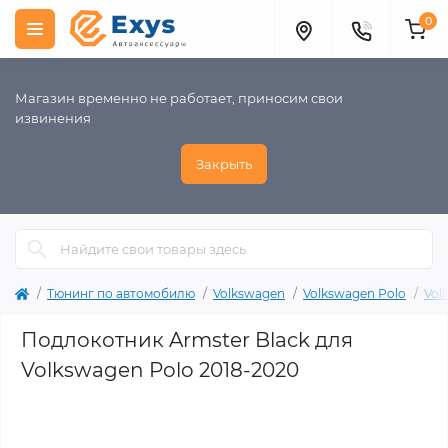
0
Магазин временно не работает, приносим свои
извинения
Закрыть
Тюнинг по автомобилю
Volkswagen
Volkswagen Polo
Vol
Подлокотник Armster Black для
Volkswagen Polo 2018-2020