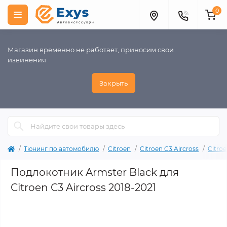
0
Магазин временно не работает, приносим свои
извинения
Закрыть
Тюнинг по автомобилю
Citroen
Citroen C3 Aircross
Citroe
Подлокотник Armster Black для
Citroen C3 Aircross 2018-2021