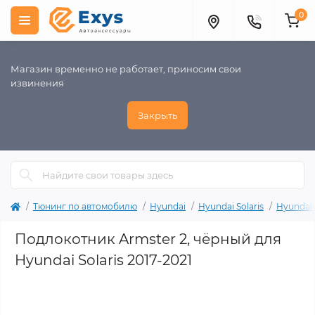
0
Магазин временно не работает, приносим свои
извинения
Закрыть
Тюнинг по автомобилю
Hyundai
Hyundai Solaris
Hyundai 
Подлокотник Armster 2, чёрный для
Hyundai Solaris 2017-2021