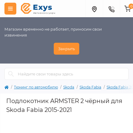
0
Магазин временно не работает, приносим свои
извинения
Закрыть
Тюнинг по автомобилю
Skoda
Skoda Fabia
Skoda Fabia 20
Подлокотник ARMSTER 2 чёрный для
Skoda Fabia 2015-2021