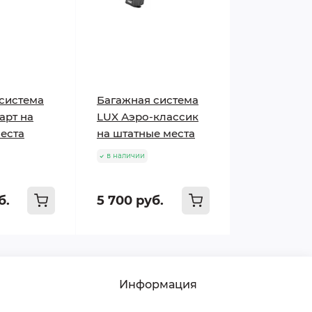
система
Багажная система
арт на
LUX Аэро-классик
еста
на штатные места
в наличии
б.
5 700 руб.
Информация