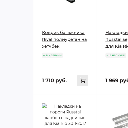
Коврик багажника
Накладки
Rival полиуретан на
Russtal з
хетчбек
для Kia Ri
в наличии
в наличии
1 710 руб.
1 969 ру