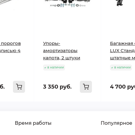
 порогов
Упоры-
Багажная 
адписью 4
амортизаторы
LUX Станд
капота, 2 штуки
штатные м
в наличии
в наличии
б.
3 350 руб.
4 700 ру
Время работы
Популярное