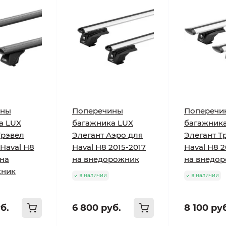
ины
Поперечины
Поперечи
а LUX
багажника LUX
багажник
Трэвел
Элегант Аэро для
Элегант Т
 Haval H8
Haval H8 2015-2017
Haval H8 2
 на
на внедорожник
на внедо
жник
в наличии
в наличии
б.
6 800 руб.
8 100 ру