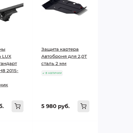
ны
Защита картера
а LUX
Автоброня для 2,0T
тандарт
сталь 2 мм
H8 2015-
в наличии
ник
б.
5 980 руб.