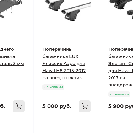
аднего
Поперечины
Поперечи
нциала
багажника LUX
багажник
сталь 3 мм
Классик Аэро для
Элегант С
Haval H8 2015-2017
для Haval 
на внедорожник
2017 на
внедорож
в наличии
в наличии
б.
5 000 руб.
5 900 ру