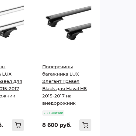
ны
Поперечины
а LUX
багажника LUX
рэвел для
Элегант Трэвел
015-2017
Black для Haval H8
рожник
2015-2017 на
внедорожник
в наличии
б.
8 600 руб.