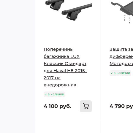
Поперечины
Защита з
багажника LUX
диффере
Классик Стандарт
Мотодор 
для Haval H8 2015-
в наличии
2017 на
внедорожник
в наличии
4 100 руб.
4 790 ру