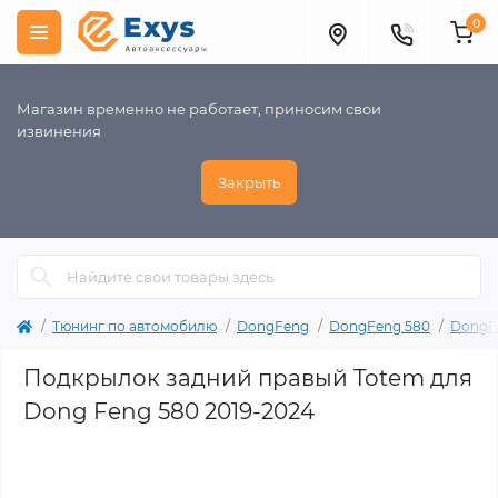
0
Магазин временно не работает, приносим свои
извинения
Закрыть
Тюнинг по автомобилю
DongFeng
DongFeng 580
DongFe
Подкрылок задний правый Totem для
Dong Feng 580 2019-2024